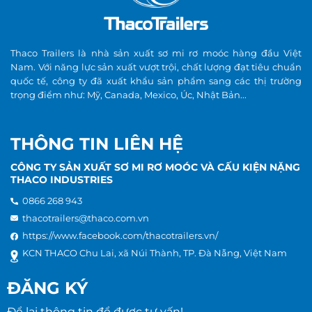
Thaco Trailers là nhà sản xuất sơ mi rơ moóc hàng đầu Việt
Nam. Với năng lực sản xuất vượt trội, chất lượng đạt tiêu chuẩn
quốc tế, công ty đã xuất khẩu sản phẩm sang các thị trường
trọng điểm như: Mỹ, Canada, Mexico, Úc, Nhật Bản...
THÔNG TIN LIÊN HỆ
CÔNG TY SẢN XUẤT SƠ MI RƠ MOÓC VÀ CẤU KIỆN NẶNG
THACO INDUSTRIES
0866 268 943
thacotrailers@thaco.com.vn
https://www.facebook.com/thacotrailers.vn/
KCN THACO Chu Lai, xã Núi Thành, TP. Đà Nẵng, Việt Nam
ĐĂNG KÝ
Để lại thông tin để được tư vấn!