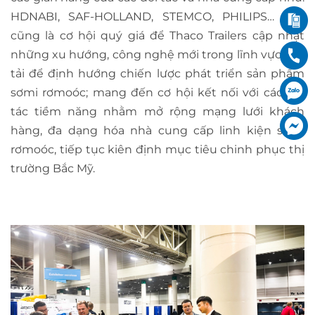
HDNABI, SAF-HOLLAND, STEMCO, PHILIPS… Đây
cũng là cơ hội quý giá để Thaco Trailers cập nhật
những xu hướng, công nghệ mới trong lĩnh vực vận
tải để định hướng chiến lược phát triển sản phẩm
sơmi rơmoóc; mang đến cơ hội kết nối với các đối
tác tiềm năng nhằm mở rộng mạng lưới khách
hàng, đa dạng hóa nhà cung cấp linh kiện sơmi
rơmoóc, tiếp tục kiên định mục tiêu chinh phục thị
trường Bắc Mỹ.