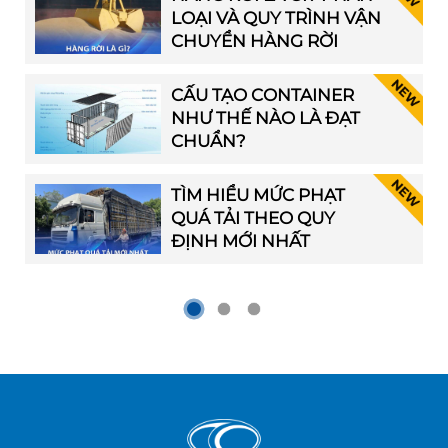
LOẠI VÀ QUY TRÌNH VẬN
CHUYỂN HÀNG RỜI
CẤU TẠO CONTAINER
NHƯ THẾ NÀO LÀ ĐẠT
CHUẨN?
TÌM HIỂU MỨC PHẠT
QUÁ TẢI THEO QUY
ĐỊNH MỚI NHẤT