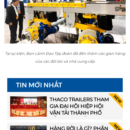
Tại sự kiện, Ban Lãnh Đạo Tập đoàn đã đến thăm các gian hàng
của các đối tác và nhà cung cấp
TIN MỚI NHẤT
THACO TRAILERS THAM
GIA ĐẠI HỘI HIỆP HỘI
VẬN TẢI THÀNH PHỐ
HẢI PHÒNG LẦN THỨ I
HÀNG RỜI LÀ GÌ? PHÂN