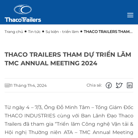
Trang chủ
Tin tức
Sự kiện - triển lãm
THACO TRAILERS THAM
DỰ TRIỂN LÃM TMC ANNUAL MEETING 2024
THACO TRAILERS THAM DỰ TRIỂN LÃM
TMC ANNUAL MEETING 2024
Chia sẻ:
11 Tháng Th4, 2024
Từ ngày 4 – 7/3, Ông Đỗ Minh Tâm – Tổng Giám Đốc
THACO INDUSTRIES cùng với Ban Lãnh Đạo Thaco
Trailers đã tham gia “Triển lãm Công nghệ Vận tải &
Hội nghị Thường niên ATA – TMC Annual Meeting