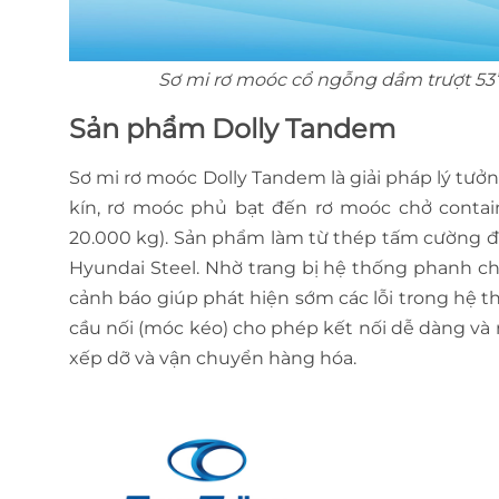
Sơ mi rơ moóc cổ ngỗng dầm trượt 53’
Sản phẩm Dolly Tandem
Sơ mi rơ moóc Dolly Tandem là giải pháp lý tưở
kín, rơ moóc phủ bạt đến rơ moóc chở contai
20.000 kg). Sản phẩm làm từ thép tấm cường độ
Hyundai Steel. Nhờ trang bị hệ thống phanh 
cảnh báo giúp phát hiện sớm các lỗi trong hệ t
cầu nối (móc kéo) cho phép kết nối dễ dàng và 
xếp dỡ và vận chuyển hàng hóa.