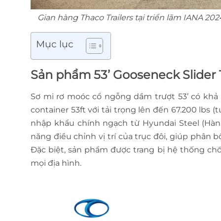
Gian hàng Thaco Trailers tại triển lãm IANA 
Mục lục
Sản phẩm 53’ Gooseneck Slide
Sơ mi rơ moóc cổ ngỗng dầm trượt 53’ có khả 
container 53ft với tải trọng lên đến 67.200 lb
nhập khẩu chính ngạch từ Hyundai Steel (Hàn 
năng điều chỉnh vị trí của trục đôi, giúp phân 
Đặc biệt, sản phẩm được trang bị hệ thống chố
mọi địa hình.