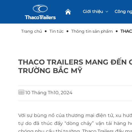
Giới thiệu
Công n
Tổng quan
Hoạt đ
Trang chủ
Tin tức
Thông tin sản phẩm
THAC
Chứng nhận chất lượng
Quy trìn
THACO TRAILERS MANG ĐẾN GI
TRƯỜNG BẮC MỸ
10 Tháng Th10, 2024
Với sự bùng nổ của thương mại điện tử, xu hư
tự do đã thúc đẩy “dòng chảy” vận tải hàng 
chóng nhu cầu thị trường, Thaco Trailers đẩy 