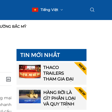
Tiếng Việt
English
o hành
TRƯỜNG BẮC MỸ
TIN MỚI NHẤT
THACO
TRAILERS
THAM GIA ĐẠI
HỘI HIỆP HỘI
IẾN
VẬN TẢI
HÀNG RỜI LÀ
THÀNH PHỐ
ng mại
?
GÌ? PHÂN LOẠI
HẢI PHÒNG
XE
VÀ QUY TRÌNH
 nhanh
LẦN THỨ I
À
VẬN CHUYỂN
có cấu