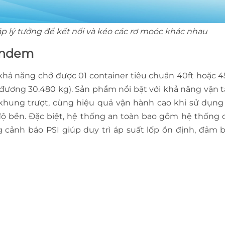
p lý tưởng để kết nối và kéo các rơ moóc khác nhau
Tandem
 khả năng chở được 01 container tiêu chuẩn 40ft hoặc 45
 đương 30.480 kg). Sản phẩm nổi bật với khả năng vận tả
à khung trượt, cùng hiệu quả vận hành cao khi sử dụ
ộ bền. Đặc biệt, hệ thống an toàn bao gồm hệ thống
cảnh báo PSI giúp duy trì áp suất lốp ổn định, đảm 