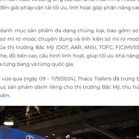
SƠ MI RƠ
TOP 5 SƠ MI
ến giải pháp vận tải tối ưu, linh hoạt góp phần nâng ca
MOÓC
MOOC TẢI
TRỌNG CAO
CHỞ
n danh mục sản phẩm đa dạng chủng loại, bao gồm: sơ
CONTAINER
PHÂN BIỆT
 sơ mi rơ moóc chuyên dụng và linh kiện sơ mi rơ moó
TRÊN 30 TẤ
CÁC LOẠI S
a thị trường Bắc Mỹ (DOT, AAR, ANSI, TOFC, F(C)MVSS
MỚI NHẤT
MI RƠ MOO
hẹ, độ bền cao, cấu hình linh hoạt, giúp tối ưu khả năng
CHỞ
ủa từng bang và từng quốc gia.
CONTAINER
PHỔ BIẾN
ừa qua (ngày 09 – 11/9/2024), Thaco Trailers đã trưng 
HIỆN NAY
ục sản phẩm dành riêng cho thị trường Bắc Mỹ, thu h
hẩm.