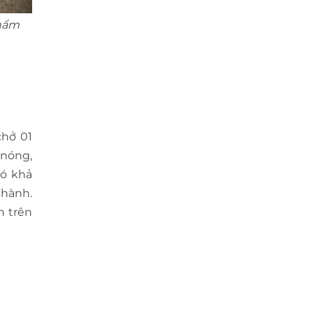
phẩm
chở 01
 nóng,
có khả
 hành.
n trên