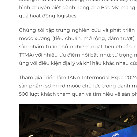
hình chuyên biệt dành riêng cho Bắc Mỹ, mang đ
quả hoạt động logistics.
Chúng tôi tập trung nghiên cứu và phát triể
moóc xương (tiêu chuẩn, mở rộng, dầm trượt),
sản phẩm tuân thủ nghiêm ngặt tiêu chuẩn củ
TTMA) với nhiều ưu điểm nổi bật như: tự trọng n
ứng với điều kiện địa lý và khí hậu khác nhau c
Tham gia Triển lãm IANA Intermodal Expo 2024 v
sản phẩm sơ mi rơ moóc chủ lực trong danh m
500 lượt khách tham quan và tìm hiểu về sản p