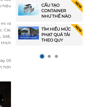
HÀNG RỜI
 RƠ
CẤU TẠO
o hiệu
CONTAINER
NHƯ THẾ NÀO
LÀ ĐẠT
 mi rơ
CHUẨN?
TÌM HIỂU MỨC
c. Các
N
Ơ
PHẠT QUÁ TẢI
, SAE,
C
THEO QUY
 thích
ĐỊNH MỚI
NHẤT
bày 05
út hơn