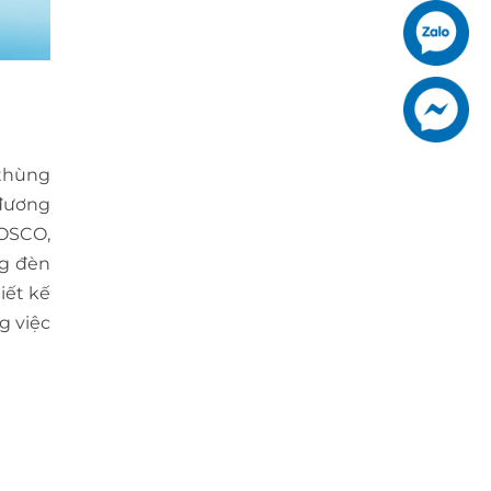
 thùng
 đương
POSCO,
ng đèn
iết kế
g việc