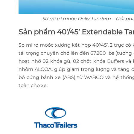
Sơ mi rơ moóc Dolly Tandem – Giải phá
Sản phẩm 40’/45’ Extendable 
Sơ mi rơ moóc xương kết hợp 40’/45’, 2 trục có
tải trọng chuyên chở lên đến 67.200 lbs (tương
hoạt nhờ 02 khóa gù, 02 chốt khóa Buffers v
nhôm ALCOA, giúp giảm trọng lượng và tăng đ
bó cứng bánh xe (ABS) từ WABCO và hệ thống 
toàn cho xe.