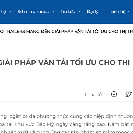
ghệ
Sơ mi rơ moóc
Tin tức
Đại lý
Liên hệ
ộng R&D
Sơ mi rơ moóc Ben
Sự kiện – Triển lãm
Liên hệ bả
O TRAILERS MANG ĐẾN GIẢI PHÁP VẬN TẢI TỐI ƯU CHO THỊ 
h sản xuất
Sơ mi rơ moóc Xương
Thông tin sản phẩm
Sơ mi rơ moóc Sàn
Sơ mi rơ moóc Chuyên
dụng
ẢI PHÁP VẬN TẢI TỐI ƯU CHO THỊ
Sơ mi rơ moóc Thùng
CONTAINER
KHÔ LÀ GÌ?
CÁC LOẠI
Chia sẻ:
CONTAINER
KHÔ PHỔ B
XE KÉO RƠ
(20FT, 40FT)
ớng logistics đa phương thức cùng các hiệp định thươ
MOÓC LÀ GÌ
PHÂN BIỆT 
hóa tại khu vực Bắc Mỹ ngày càng tăng cao. Nắm bắt
RƠ MOÓC V
mạnh sản xuất và cung ứng các sản phẩm sơ mi rơ moóc 