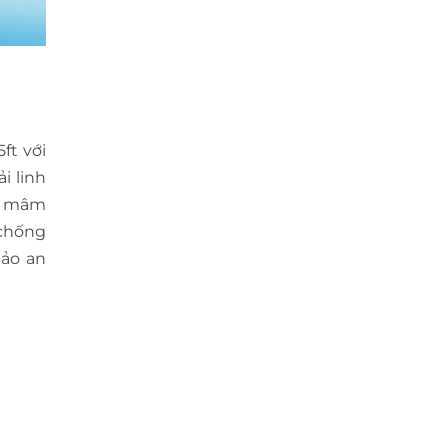
ft với
i linh
ng mâm
 chống
bảo an