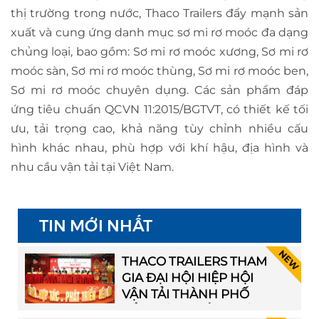
thị trường trong nước, Thaco Trailers đẩy mạnh sản
xuất và cung ứng danh mục sơ mi rơ moóc đa dạng
chủng loại, bao gồm: Sơ mi rơ moóc xương, Sơ mi rơ
moóc sàn, Sơ mi rơ moóc thùng, Sơ mi rơ moóc ben,
Sơ mi rơ moóc chuyên dụng. Các sản phẩm đáp
ứng tiêu chuẩn QCVN 11:2015/BGTVT, có thiết kế tối
ưu, tải trọng cao, khả năng tùy chỉnh nhiều cấu
hình khác nhau, phù hợp với khí hậu, địa hình và
nhu cầu vận tải tại Việt Nam.
TIN MỚI NHẤT
THACO TRAILERS THAM
GIA ĐẠI HỘI HIỆP HỘI
VẬN TẢI THÀNH PHỐ
HẢI PHÒNG LẦN THỨ I