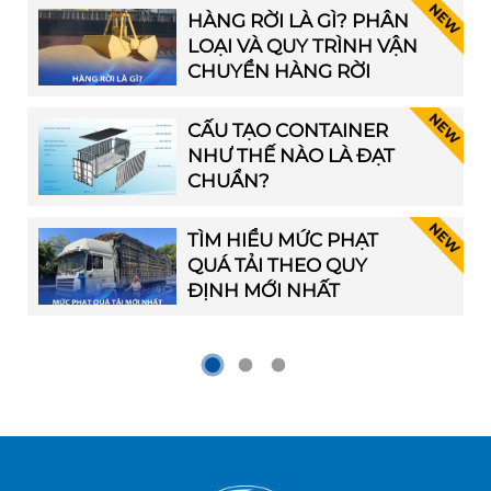
HÀNG RỜI LÀ GÌ? PHÂN
LOẠI VÀ QUY TRÌNH VẬN
CHUYỂN HÀNG RỜI
CẤU TẠO CONTAINER
NHƯ THẾ NÀO LÀ ĐẠT
CHUẨN?
TÌM HIỂU MỨC PHẠT
QUÁ TẢI THEO QUY
ĐỊNH MỚI NHẤT