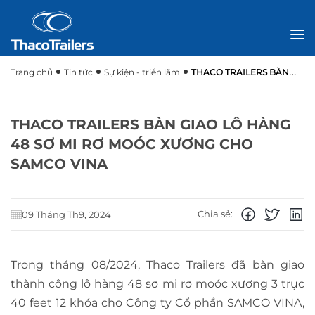
Trang chủ
Tin tức
Sự kiện - triển lãm
THACO TRAILERS BÀN
GIAO LÔ HÀNG 48 SƠ MI RƠ MOÓC XƯƠNG CHO SAMCO VINA
THACO TRAILERS BÀN GIAO LÔ HÀNG
48 SƠ MI RƠ MOÓC XƯƠNG CHO
SAMCO VINA
Chia sẻ:
09 Tháng Th9, 2024
Trong tháng 08/2024, Thaco Trailers đã bàn giao
thành công lô hàng 48 sơ mi rơ moóc xương 3 trục
40 feet 12 khóa cho Công ty Cổ phần SAMCO VINA,