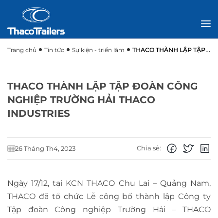
Trang chủ
Tin tức
Sự kiện - triển lãm
THACO THÀNH LẬP TẬP
ĐOÀN CÔNG NGHIỆP TRƯỜNG HẢI THACO INDUSTRIES
THACO THÀNH LẬP TẬP ĐOÀN CÔNG
NGHIỆP TRƯỜNG HẢI THACO
INDUSTRIES
Chia sẻ:
26 Tháng Th4, 2023
Ngày 17/12, tại KCN THACO Chu Lai – Quảng Nam,
THACO đã tổ chức Lễ công bố thành lập Công ty
Tập đoàn Công nghiệp Trường Hải – THACO