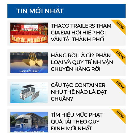
TIN MỚI NHẤT
THACO TRAILERS THAM
GIA ĐẠI HỘI HIỆP HỘI
VẬN TẢI THÀNH PHỐ
HẢI PHÒNG LẦN THỨ I
HÀNG RỜI LÀ GÌ? PHÂN
LOẠI VÀ QUY TRÌNH VẬN
CHUYỂN HÀNG RỜI
CẤU TẠO CONTAINER
NHƯ THẾ NÀO LÀ ĐẠT
CHUẨN?
TÌM HIỂU MỨC PHẠT
QUÁ TẢI THEO QUY
ĐỊNH MỚI NHẤT