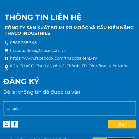
Chân chống
quay được bố trí n
xế. Giá lắp chân c
THÔNG TIN LIÊN HỆ
bằng bulong với 
CÔNG TY SẢN XUẤT SƠ MI RƠ MOÓC VÀ CẤU KIỆN NẶNG
vẽ phương án.
THACO INDUSTRIES
0866 268 943
Khóa gù
thacotrailers@thaco.com.vn
Hệ thống treo cơ k
https://www.facebook.com/thacotrailers.vn/
KCN THACO Chu Lai, xã Núi Thành, TP. Đà Nẵng, Việt Nam
hiệu (dự kiến ra 
Hệ thống treo
2023), loại có bố t
ĐĂNG KÝ
dưới trục cầu “un
nhíp 1 lá cao 360-0
Để lại thông tin để được tư vấn!
Trục tròn đường k
chịu tải 22500lb; V
Alternative:
guốc phanh loại Q
che bụi được tran
Bộ điều chỉnh pha