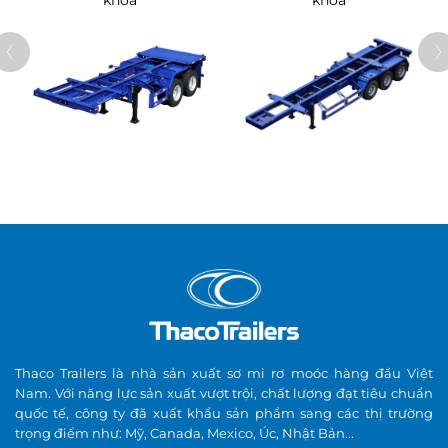
khóa
khóa
gù có thể thò thụ
Dầm chữ I được tổ
dầm bằng thép cư
cánh dầm trên và 
Dầm trượt
3/4″x5” và thân dầ
để thu vào hoặc 
lăn có đường kính 
Bằng các chốt kh
khí nén, được kíc
Hệ thống khóa
phanh đôi Goldseal
của SMRM thông q
tay ở phía trước.
Thaco Trailers là nhà sản xuất sơ mi rơ moóc hàng đầu Việt
ATLAS65 với khả n
Nam. Với năng lực sản xuất vượt trội, chất lượng đạt tiêu chuẩn
quốc tế, công ty đã xuất khẩu sản phẩm sang các thị trường
2 cấp tốc độ với h
trọng điểm như: Mỹ, Canada, Mexico, Úc, Nhật Bản...
chân đế loại biên d