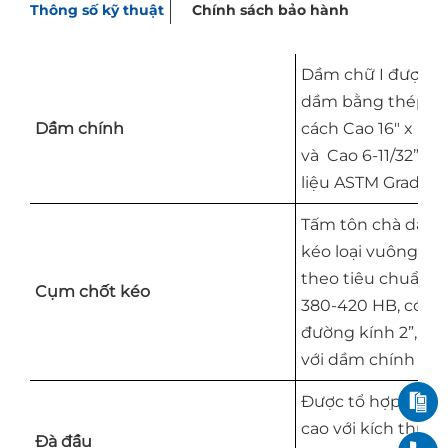
Thông số kỹ thuật
Chính sách bảo hành
Dầm chữ I được tổ
dầm bằng thép cư
Dầm chính
cách Cao 16″ x Rộ
và Cao 6-11/32” c
liệu ASTM Grade 13
Tấm tôn chà dày 5
kéo loại vuông đư
theo tiêu chuẩn S
Cụm chốt kéo
380-420 HB, có cá
đường kính 2”, đượ
với dầm chính th
Được tổ hợp từ t
cao với kích thước
Đà đầu