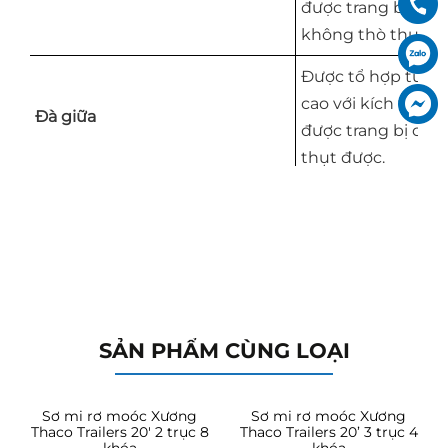
được trang bị các
không thò thụt đ
Được tổ hợp từ t
cao với kích thước
Đà giữa
được trang bị các
thụt được.
Đà đuôi của khun
hình hộp chữ nhậ
hợp từ 2 tấm thép 
Xem thêm
và 2 tấm thép hông
được tích hợp 1 c
Đà đuôi
nâng hạ lên xuốn
SẢN PHẨM CÙNG LOẠI
trạng thái sử dụng
x rộng 4” được cấ
thép trên hoặc dướ
Sơ mi rơ moóc Xương
Sơ mi rơ moóc Xương
Thaco Trailers 20′ 2 trục 8
Thaco Trailers 20’ 3 trục 4
thép bên dày 5/16