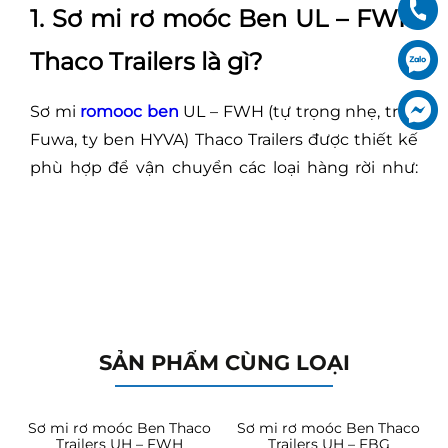
1. Sơ mi rơ moóc Ben UL – FWH
Thaco Trailers là gì?
Sơ mi
romooc ben
UL – FWH (tự trọng nhẹ, trục
Fuwa, ty ben HYVA) Thaco Trailers được thiết kế
phù hợp để vận chuyển các loại hàng rời như:
đá, cát, vật liệu xây dựng, nông sản… Kết cấu
khung dầm bền chắc kết hợp với hệ thống thủy
lực HYVA hiện đại giúp sản phẩm có khả năng
Xem thêm
nâng hạ mạnh mẽ, xếp dỡ hàng hóa nhanh
chóng và an toàn.
SẢN PHẨM CÙNG LOẠI
o
Sơ mi rơ moóc Ben Thaco
Sơ mi rơ moóc Ben Thaco
Trailers UH – FWH
Trailers UH – FBG