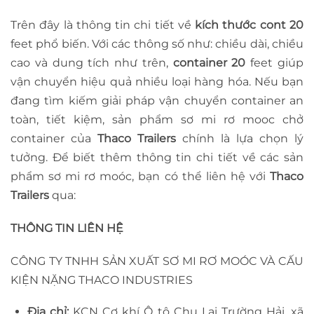
Trên đây là thông tin chi tiết về
kích thước cont 20
feet phổ biến. Với các thông số như: chiều dài, chiều
cao và dung tích như trên,
container 20
feet giúp
vận chuyển hiệu quả nhiều loại hàng hóa. Nếu bạn
đang tìm kiếm giải pháp vận chuyển container an
toàn, tiết kiệm, sản phẩm sơ mi rơ mooc chở
container của
Thaco Trailers
chính là lựa chọn lý
tưởng. Để biết thêm thông tin chi tiết về các sản
phẩm sơ mi rơ moóc, bạn có thể liên hệ với
Thaco
Trailers
qua:
THÔNG TIN LIÊN HỆ
CÔNG TY TNHH SẢN XUẤT SƠ MI RƠ MOÓC VÀ CẤU
KIỆN NẶNG THACO INDUSTRIES
Địa chỉ:
KCN Cơ khí Ô tô Chu Lai Trường Hải, xã