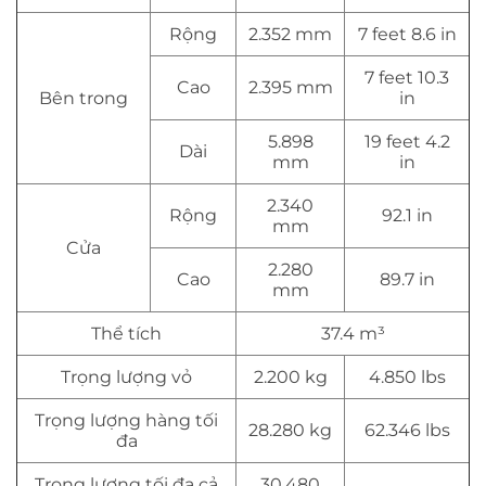
Rộng
2.352 mm
7 feet 8.6 in
7 feet 10.3
Cao
2.395 mm
Bên trong
in
5.898
19 feet 4.2
Dài
mm
in
2.340
Rộng
92.1 in
mm
Cửa
2.280
Cao
89.7 in
mm
Thể tích
37.4 m³
Trọng lượng vỏ
2.200 kg
4.850 lbs
Trọng lượng hàng tối
28.280 kg
62.346 lbs
đa
Trọng lượng tối đa cả
30.480