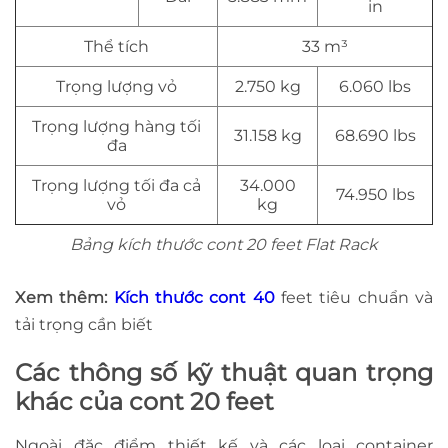
in
Thể tích
33 m³
Trọng lượng vỏ
2.750 kg
6.060 lbs
Trọng lượng hàng tối
31.158 kg
68.690 lbs
đa
Trọng lượng tối đa cả
34.000
74.950 lbs
vỏ
kg
Bảng kích thước cont 20 feet Flat Rack
Xem thêm:
Kích thước cont 40
feet tiêu chuẩn và
tải trọng cần biết
Các thông số kỹ thuật quan trọng
khác của cont 20 feet
Ngoài đặc điểm thiết kế và các loại container