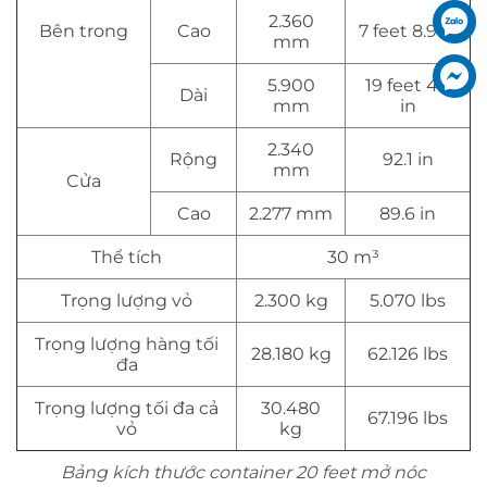
2.360
Bên trong
Cao
7 feet 8.9 in
mm
5.900
19 feet 4.3
Dài
mm
in
2.340
Rộng
92.1 in
mm
Cửa
Cao
2.277 mm
89.6 in
Thể tích
30 m³
Trọng lượng vỏ
2.300 kg
5.070 lbs
Trọng lượng hàng tối
28.180 kg
62.126 lbs
đa
Trọng lượng tối đa cả
30.480
67.196 lbs
vỏ
kg
Bảng kích thước container 20 feet mở nóc