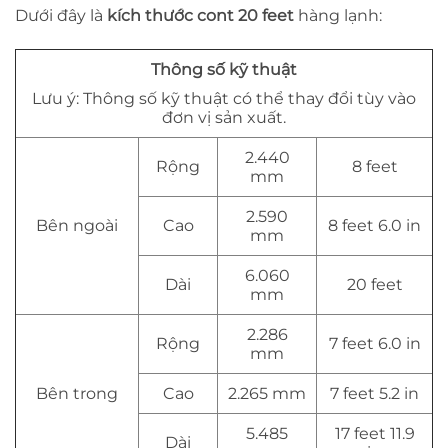
Dưới đây là
kích thước cont 20 feet
hàng lạnh:
Thông số kỹ thuật
Lưu ý: Thông số kỹ thuật có thể thay đổi tùy vào
đơn vị sản xuất.
2.440
Rộng
8 feet
mm
2.590
Bên ngoài
Cao
8 feet 6.0 in
mm
6.060
Dài
20 feet
mm
2.286
Rộng
7 feet 6.0 in
mm
Bên trong
Cao
2.265 mm
7 feet 5.2 in
5.485
17 feet 11.9
Dài