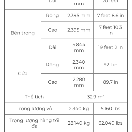
Dài
20 feet
mm
Rộng
2.395 mm
7 feet 8.6 in
7 feet 10.3
Cao
2.395 mm
Bên trong
in
5.844
Dài
19 feet 2 in
mm
2.340
Rộng
92.1 in
mm
Cửa
2.280
Cao
89.7 in
mm
Thể tích
32.9 m³
Trọng lượng vỏ
2.340 kg
5.160 lbs
Trọng lượng hàng tối
28.140 kg
62.040 lbs
đa