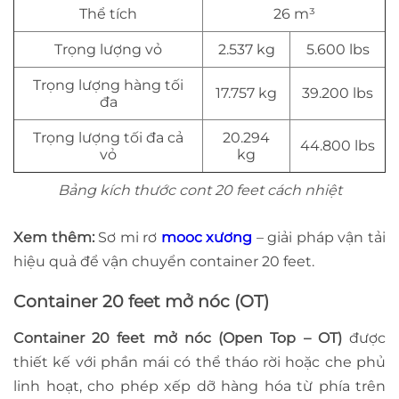
Thể tích
26 m³
Trọng lượng vỏ
2.537 kg
5.600 lbs
Trọng lượng hàng tối
17.757 kg
39.200 lbs
đa
Trọng lượng tối đa cả
20.294
44.800 lbs
vỏ
kg
Bảng kích thước cont 20 feet cách nhiệt
Xem thêm:
Sơ mi rơ
mooc xương
– giải pháp vận tải
hiệu quả để vận chuyển container 20 feet.
Container 20 feet mở nóc (OT)
Container 20 feet mở nóc (Open Top – OT)
được
thiết kế với phần mái có thể tháo rời hoặc che phủ
linh hoạt, cho phép xếp dỡ hàng hóa từ phía trên