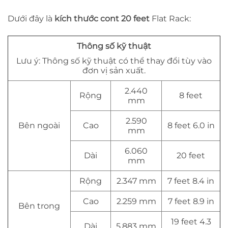
Dưới đây là
kích thước cont 20 feet
Flat Rack:
Thông số kỹ thuật
Lưu ý: Thông số kỹ thuật có thể thay đổi tùy vào
đơn vị sản xuất.
2.440
Rộng
8 feet
mm
2.590
Bên ngoài
Cao
8 feet 6.0 in
mm
6.060
Dài
20 feet
mm
Rộng
2.347 mm
7 feet 8.4 in
Cao
2.259 mm
7 feet 8.9 in
Bên trong
19 feet 4.3
Dài
5.883 mm