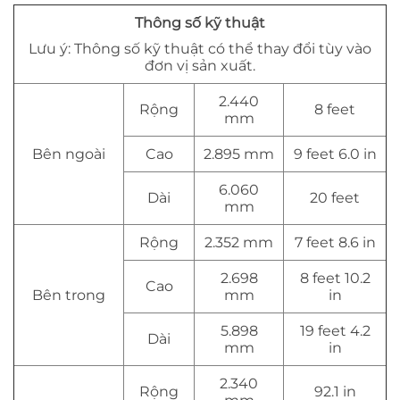
Thông số kỹ thuật
Lưu ý: Thông số kỹ thuật có thể thay đổi tùy vào
đơn vị sản xuất.
2.440
Rộng
8 feet
mm
Bên ngoài
Cao
2.895 mm
9 feet 6.0 in
6.060
Dài
20 feet
mm
Rộng
2.352 mm
7 feet 8.6 in
2.698
8 feet 10.2
Cao
Bên trong
mm
in
5.898
19 feet 4.2
Dài
mm
in
2.340
Rộng
92.1 in