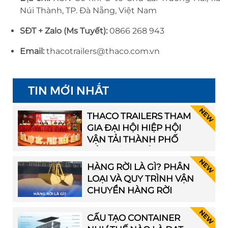
Núi Thành, TP. Đà Nẵng, Việt Nam
SĐT + Zalo (Ms Tuyết):
0866 268 943
Email:
thacotrailers@thaco.com.vn
TIN MỚI NHẤT
THACO TRAILERS THAM
GIA ĐẠI HỘI HIỆP HỘI
VẬN TẢI THÀNH PHỐ
HẢI PHÒNG LẦN THỨ I
HÀNG RỜI LÀ GÌ? PHÂN
LOẠI VÀ QUY TRÌNH VẬN
CHUYỂN HÀNG RỜI
CẤU TẠO CONTAINER