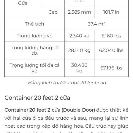
mm
Cửa
Cao
2.585 mm
101.7 in
Thể tích
37.4 m³
Trọng lượng vỏ
2.340 kg
5.160 lbs
Trọng lượng hàng tối
28.140 kg
62.040 lbs
đa
Trọng lượng tối đa cả
30.480
67.196 lbs
vỏ
kg
Bảng kích thước cont 20 feet cao
Container 20 feet 2 cửa
Container 20 feet 2 cửa (Double Door)
được thiết kế
với hai cửa ở cả đầu trước và sau, mang lại sự linh
hoạt cao trong xếp dỡ hàng hóa. Cấu trúc này giúp