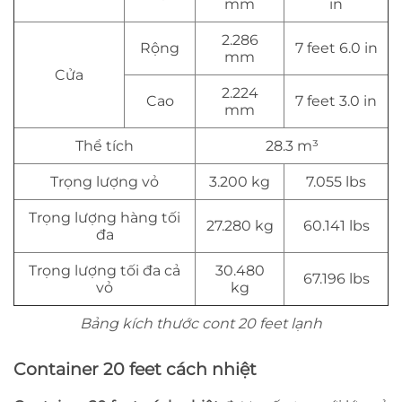
mm
in
2.286
Rộng
7 feet 6.0 in
mm
Cửa
2.224
Cao
7 feet 3.0 in
mm
Thể tích
28.3 m³
Trọng lượng vỏ
3.200 kg
7.055 lbs
Trọng lượng hàng tối
27.280 kg
60.141 lbs
đa
Trọng lượng tối đa cả
30.480
67.196 lbs
vỏ
kg
Bảng kích thước cont 20 feet lạnh
Container 20 feet cách nhiệt