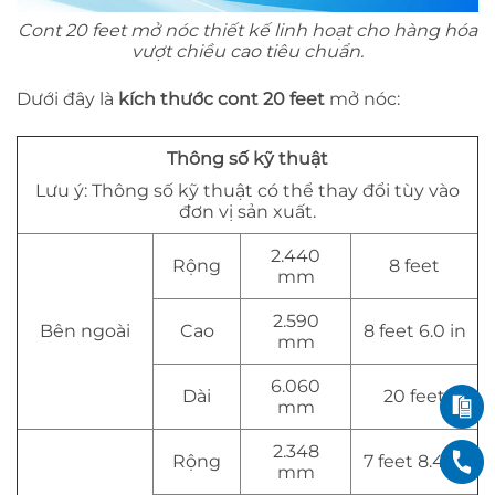
Cont 20 feet mở nóc thiết kế linh hoạt cho hàng hóa
vượt chiều cao tiêu chuẩn.
Dưới đây là
kích thước cont 20 feet
mở nóc:
Thông số kỹ thuật
Lưu ý: Thông số kỹ thuật có thể thay đổi tùy vào
đơn vị sản xuất.
2.440
Rộng
8 feet
mm
2.590
Bên ngoài
Cao
8 feet 6.0 in
mm
6.060
Dài
20 feet
mm
2.348
Rộng
7 feet 8.4 in
mm